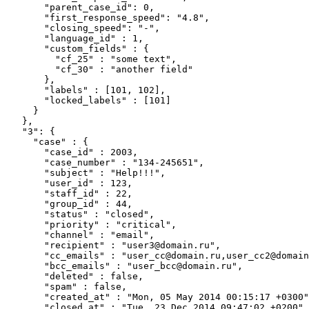
        "parent_case_id": 0,

        "first_response_speed": "4.8",

        "closing_speed": "-",

        "language_id" : 1,

        "custom_fields" : {

          "cf_25" : "some text",

          "cf_30" : "another field"

        },

        "labels" : [101, 102],

        "locked_labels" : [101]

      }

    },

    "3": {

      "case" : {

        "case_id" : 2003,

        "case_number" : "134-245651",

        "subject" : "Help!!!",

        "user_id" : 123,

        "staff_id" : 22,

        "group_id" : 44,

        "status" : "closed",

        "priority" : "critical",

        "channel" : "email",

        "recipient" : "user3@domain.ru",

        "cc_emails" : "user_cc@domain.ru,user_cc2@domain
        "bcc_emails" : "user_bcc@domain.ru",

        "deleted" : false,

        "spam" : false,

        "created_at" : "Mon, 05 May 2014 00:15:17 +0300"
        "closed_at" : "Tue, 23 Dec 2014 09:47:02 +0200",
