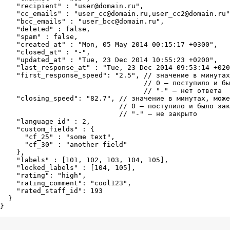
    "recipient" : "user@domain.ru",

    "cc_emails" : "user_cc@domain.ru,user_cc2@domain.ru"
    "bcc_emails" : "user_bcc@domain.ru",

    "deleted" : false,

    "spam" : false,

    "created_at" : "Mon, 05 May 2014 00:15:17 +0300",

    "closed_at" : "-",

    "updated_at" : "Tue, 23 Dec 2014 10:55:23 +0200",

    "last_response_at" : "Tue, 23 Dec 2014 09:53:14 +020
    "first_response_speed": "2.5", // значение в минутах
                                   // 0 — поступило и бы
                                   // "-" — нет ответа

    "closing_speed": "82.7", // значение в минутах, може
                             // 0 — поступило и было зак
                             // "-" — не закрыто

    "language_id" : 2,

    "custom_fields" : {

      "cf_25" : "some text",

      "cf_30" : "another field"

    },

    "labels" : [101, 102, 103, 104, 105],

    "locked_labels" : [104, 105],

    "rating": "high",

    "rating_comment": "cool123",

    "rated_staff_id": 193

  }

}