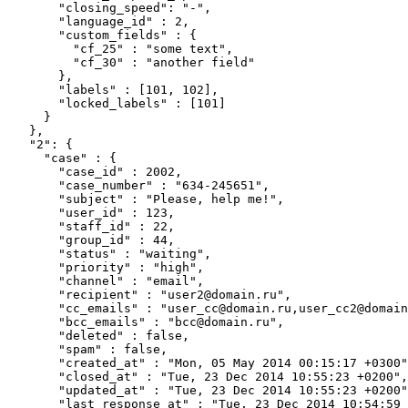
        "closing_speed": "-",

        "language_id" : 2,

        "custom_fields" : {

          "cf_25" : "some text",

          "cf_30" : "another field"

        },

        "labels" : [101, 102],

        "locked_labels" : [101]

      }

    },

    "2": {

      "case" : {

        "case_id" : 2002,

        "case_number" : "634-245651",

        "subject" : "Please, help me!",

        "user_id" : 123,

        "staff_id" : 22,

        "group_id" : 44,

        "status" : "waiting",

        "priority" : "high",

        "channel" : "email",

        "recipient" : "user2@domain.ru",

        "cc_emails" : "user_cc@domain.ru,user_cc2@domain
        "bcc_emails" : "bcc@domain.ru",

        "deleted" : false,

        "spam" : false,

        "created_at" : "Mon, 05 May 2014 00:15:17 +0300"
        "closed_at" : "Tue, 23 Dec 2014 10:55:23 +0200",

        "updated_at" : "Tue, 23 Dec 2014 10:55:23 +0200"
        "last_response_at" : "Tue, 23 Dec 2014 10:54:59 