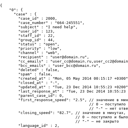
{

    "0": {

      "case" : {

        "case_id" : 2000,

        "case_number" : "664-245551",

        "subject" : "I need help",

        "user_id" : 123,

        "staff_id" : 22,

        "group_id" : 44,

        "status" : "open",

        "priority" : "low",

        "channel" : "web",

        "recipient" : "user@domain.ru",

        "cc_emails" : "user_cc@domain.ru,user_cc2@domain
        "bcc_emails" : "user_bcc@domain.ru",

        "deleted" : false,

        "spam" : false,

        "created_at" : "Mon, 05 May 2014 00:15:17 +0300"
        "closed_at" : "-",

        "updated_at" : "Tue, 23 Dec 2014 10:55:23 +0200"
        "last_response_at" : "Tue, 23 Dec 2014 10:55:23 
        "parent_case_id": 0,

        "first_response_speed": "2.5", // значение в мин
                                       // 0 — поступило 
                                       // "-" — нет отве
        "closing_speed": "82.7", // значение в минутах, 
                                 // 0 — поступило и было
                                 // "-" — не закрыто

        "language_id" : 2,
