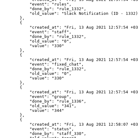
            "event": "rules",

            "done_by": "rule_1332",

            "old_value": "Slack Notification (ID - 1332)
        },

        {

            "created_at": "Fri, 13 Aug 2021 12:57:54 +03
            "event": "staff",

            "done_by": "rule_1332",

            "old_value": "0",

            "value": "330"

        },

        {

            "created_at": "Fri, 13 Aug 2021 12:57:54 +03
            "event": "fixed_chat",

            "done_by": "rule_1332",

            "old_value": "0",

            "value": "330"

        },

        {

            "created_at": "Fri, 13 Aug 2021 12:57:54 +03
            "event": "group",

            "done_by": "rule_1336",

            "old_value": "341",

            "value": "344"

        },

        {

            "created_at": "Fri, 13 Aug 2021 12:58:07 +03
            "event": "status",

            "done_by": "staff_330",
