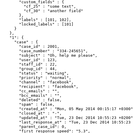
        "custom_fields" : {

          "cf_25" : "some text",

          "cf_30" : "another field"

        },

        "labels" : [101, 102],

        "locked_labels" : [101]

      }

    },

    "1": {

      "case" : {

        "case_id" : 2001,

        "case_number" : "334-245651",

        "subject" : "Oh, help me please",

        "user_id" : 123,

        "staff_id" : 22,

        "group_id" : 44,

        "status" : "waiting",

        "priority" : "normal",

        "channel" : "facebook",

        "recipient" : "facebook",

        "cc_emails" : "",

        "bcc_emails" : "",

        "deleted" : false,

        "spam" : false,

        "created_at" : "Mon, 05 May 2014 00:15:17 +0300"
        "closed_at" : "-",

        "updated_at" : "Tue, 23 Dec 2014 10:55:23 +0200"
        "last_response_at" : "Tue, 23 Dec 2014 10:55:23 
        "parent_case_id": 0,

        "first_response_speed": "5.3",
