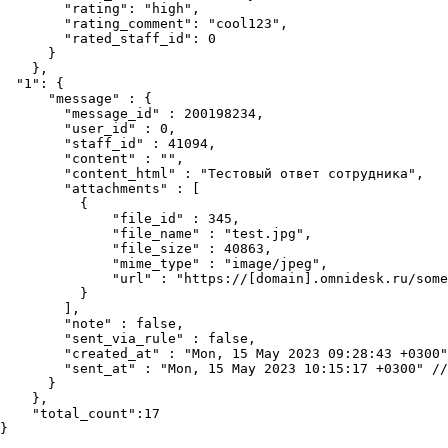
        "rating": "high",

        "rating_comment": "cool123",

        "rated_staff_id": 0

      }

    },

  "1": {

      "message" : {

        "message_id" : 200198234,

        "user_id" : 0,

        "staff_id" : 41094,

        "content" : "",

        "content_html" : "Тестовый ответ сотрудника",

        "attachments" : [

          {

              "file_id" : 345,

              "file_name" : "test.jpg",

              "file_size" : 40863,

              "mime_type" : "image/jpeg",

              "url" : "https://[domain].omnidesk.ru/some
          }

        ],

        "note" : false,

        "sent_via_rule" : false,

        "created_at" : "Mon, 15 May 2023 09:28:43 +0300"
        "sent_at" : "Mon, 15 May 2023 10:15:17 +0300" //
      }

    },

    "total_count":17

}