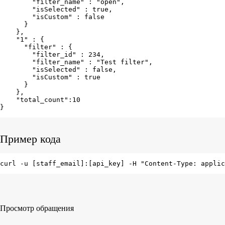
        "filter_name" : "open",

        "isSelected" : true,

        "isCustom" : false

      }

    },

    "1" : {

      "filter" : {

        "filter_id" : 234,

        "filter_name" : "Test filter",

        "isSelected" : false,

        "isCustom" : true

      }

    },

    "total_count":10

}
Пример кода
curl -u [staff_email]:[api_key] -H "Content-Type: applic
Просмотр обращения