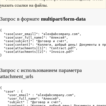
указать ссылки на файлы.
Запрос в формате
multipart/form-data
{

  "case[user_email]": "alex@abcompany.com",

  "case[user_full_name]": "Алексей",

  "case[subject]": "Договор и счёт",

  "case[content]": "Коллеги, добрый день! Документы в пр
  "case[attachments][1]": "Contract.pdf",

  "case[attachments][2]": "Invoice.pdf"

}
Запрос c использованием параметра
attachment_urls
{

  "case" : {

    "user_email" : "alex@abcompany.com",

    "user_full_name": "Алексей",

    "subject" : "Договор и счёт",

    "content" : "Коллеги, добрый день! Документы в прило