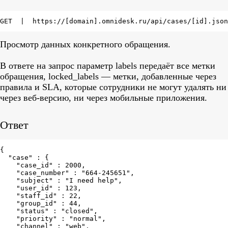
GET  |  https://[domain].omnidesk.ru/api/cases/[id].json
Просмотр данных конкретного обращения.
В ответе на запрос параметр labels передаёт все метки
обращения, locked_labels — метки, добавленные через
правила и SLA, которые сотрудники не могут удалять ни
через веб-версию, ни через мобильные приложения.
Ответ
{

  "case" : {

    "case_id" : 2000,

    "case_number" : "664-245651",

    "subject" : "I need help",

    "user_id" : 123,

    "staff_id" : 22,

    "group_id" : 44,

    "status" : "closed",

    "priority" : "normal",

    "channel" : "web",
