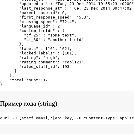
        "updated_at" : "Tue, 23 Dec 2014 10:55:23 +0200"
        "last_response_at" : "Tue, 23 Dec 2014 09:47:02 
        "parent_case_id": 0,

        "first_response_speed": "5.3",

        "closing_speed": "72.4",

        "language_id" : 2,

        "custom_fields" : {

          "cf_25" : "some text",

          "cf_30" : "another field"

        },

        "labels" : [101, 102],

        "locked_labels" : [101],

        "rating": "high",

        "rating_comment": "cool123",

        "rated_staff_id": 193

      }

    },

    "total_count":17

}
Пример кода (string)
curl -u [staff_email]:[api_key] -H "Content-Type: applic