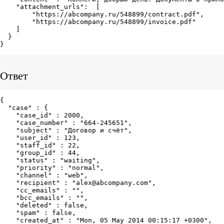
    "attachment_urls":  [

        "https://abcompany.ru/548899/contract.pdf",

        "https://abcompany.ru/548899/invoice.pdf"

    ]

  }

}
Ответ
{

  "case" : {

    "case_id" : 2000,

    "case_number" : "664-245651",

    "subject" : "Договор и счёт",

    "user_id" : 123,

    "staff_id" : 22,

    "group_id" : 44,

    "status" : "waiting",

    "priority" : "normal",

    "channel" : "web",

    "recipient" : "alex@abcompany.com",

    "cc_emails" : "",

    "bcc_emails" : "",

    "deleted" : false,

    "spam" : false,

    "created_at" : "Mon, 05 May 2014 00:15:17 +0300",
