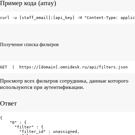
Пример кода (array)
curl -u [staff_email]:[api_key] -H "Content-Type: appli
Получение списка фильтров
GET  |  https://[domain].omnidesk.ru/api/filters.json
Просмотр всех фильтров сотрудника, данные которого
используются при аутентификации.
Ответ
{

    "0" : {

      "filter" : {

        "filter_id" : unassigned,
