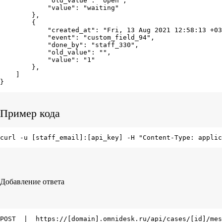
            "old_value": "open",

            "value": "waiting"

        },

        {

            "created_at": "Fri, 13 Aug 2021 12:58:13 +03
            "event": "custom_field_94",

            "done_by": "staff_330",

            "old_value": "",

            "value": "1"

        },

    ]

}
Пример кода
curl -u [staff_email]:[api_key] -H "Content-Type: applic
Добавление ответа
POST  |  https://[domain].omnidesk.ru/api/cases/[id]/mes