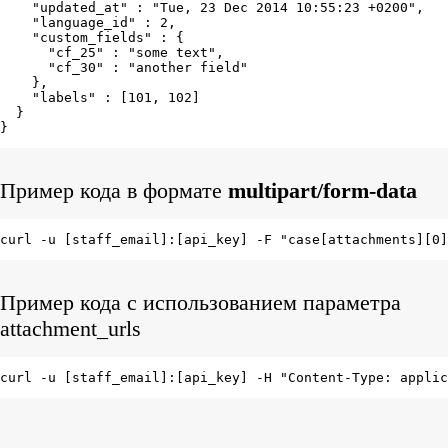
    "updated_at" : "Tue, 23 Dec 2014 10:55:23 +0200",

    "language_id" : 2,

    "custom_fields" : {

      "cf_25" : "some text",

      "cf_30" : "another field"

    },

    "labels" : [101, 102]

  }

}
Пример кода в формате
multipart/form-data
curl -u [staff_email]:[api_key] -F "case[attachments][0]
Пример кода c использованием параметра
attachment_urls
curl -u [staff_email]:[api_key] -H "Content-Type: applic