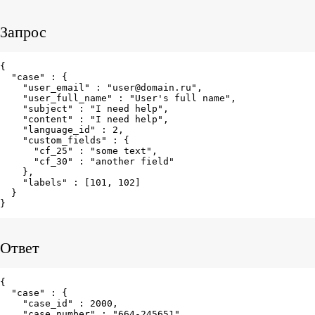
Запрос
{

  "case" : {

    "user_email" : "user@domain.ru",

    "user_full_name" : "User's full name",

    "subject" : "I need help",

    "content" : "I need help",

    "language_id" : 2,

    "custom_fields" : {

      "cf_25" : "some text",

      "cf_30" : "another field"

    },

    "labels" : [101, 102]

  }

}
Ответ
{

  "case" : {

    "case_id" : 2000,

    "case_number" : "664-245651",
