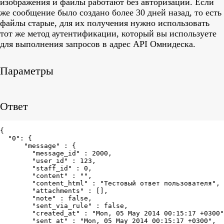
изображения и файлы работают без авторизации. Если
же сообщение было создано более 30 дней назад, то есть
файлы старые, для их получения нужно использовать
тот же метод аутентификации, который вы используете
для выполнения запросов в адрес API Омнидеска.
Параметры
Ответ
{

  "0": {

      "message" : {

        "message_id" : 2000,

        "user_id" : 123,

        "staff_id" : 0,

        "content" : "",

        "content_html" : "Тестовый ответ пользователя",

        "attachments" : [],

        "note" : false,

        "sent_via_rule" : false,

        "created_at" : "Mon, 05 May 2014 00:15:17 +0300"
        "sent_at" : "Mon, 05 May 2014 00:15:17 +0300",
