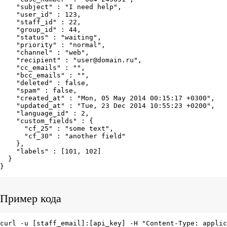
    "subject" : "I need help",

    "user_id" : 123,

    "staff_id" : 22,

    "group_id" : 44,

    "status" : "waiting",

    "priority" : "normal",

    "channel" : "web",

    "recipient" : "user@domain.ru",

    "cc_emails" : "",

    "bcc_emails" : "",

    "deleted" : false,

    "spam" : false,

    "created_at" : "Mon, 05 May 2014 00:15:17 +0300",

    "updated_at" : "Tue, 23 Dec 2014 10:55:23 +0200",

    "language_id" : 2,

    "custom_fields" : {

      "cf_25" : "some text",

      "cf_30" : "another field"

    },

    "labels" : [101, 102]

  }

}
Пример кода
curl -u [staff_email]:[api_key] -H "Content-Type: applic